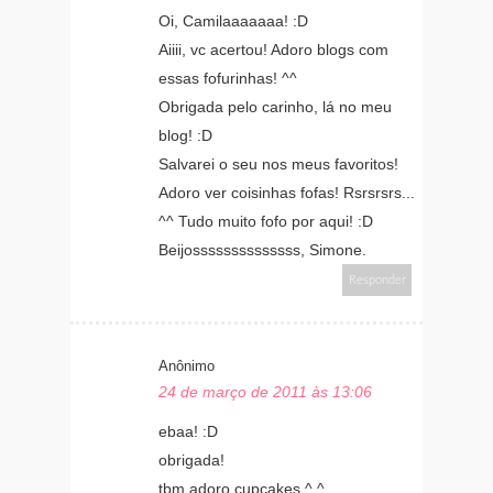
Oi, Camilaaaaaaa! :D
Aiiii, vc acertou! Adoro blogs com
essas fofurinhas! ^^
Obrigada pelo carinho, lá no meu
blog! :D
Salvarei o seu nos meus favoritos!
Adoro ver coisinhas fofas! Rsrsrsrs...
^^ Tudo muito fofo por aqui! :D
Beijossssssssssssss, Simone.
Responder
Anônimo
24 de março de 2011 às 13:06
ebaa! :D
obrigada!
tbm adoro cupcakes ^.^