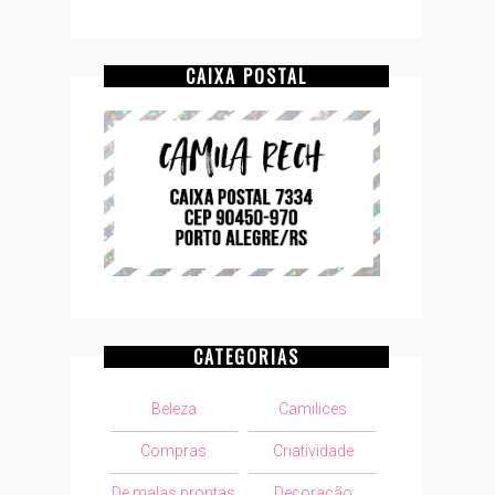
CAIXA POSTAL
CATEGORIAS
Beleza
Camilices
Compras
Criatividade
De malas prontas
Decoração