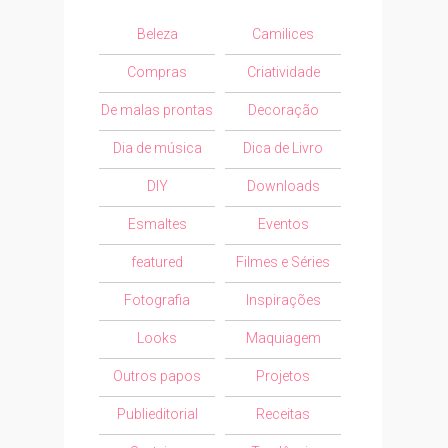
Beleza
Camilices
Compras
Criatividade
De malas prontas
Decoração
Dia de música
Dica de Livro
DIY
Downloads
Esmaltes
Eventos
featured
Filmes e Séries
Fotografia
Inspirações
Looks
Maquiagem
Outros papos
Projetos
Publieditorial
Receitas