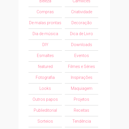
Beleza
Camilices
Compras
Criatividade
De malas prontas
Decoração
Dia de música
Dica de Livro
DIY
Downloads
Esmaltes
Eventos
featured
Filmes e Séries
Fotografia
Inspirações
Looks
Maquiagem
Outros papos
Projetos
Publieditorial
Receitas
Sorteios
Tendência