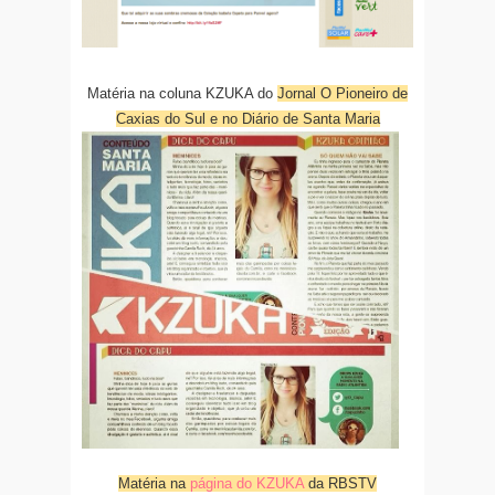
Matéria na coluna KZUKA do
Jornal O Pioneiro de
Caxias do Sul e no Diário de Santa Maria
Matéria na
página do KZUKA
da RBSTV