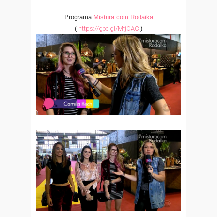
Programa
Mistura com Rodaika
(
https://goo.gl/MfjOAC
)