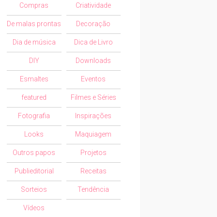
Compras
Criatividade
De malas prontas
Decoração
Dia de música
Dica de Livro
DIY
Downloads
Esmaltes
Eventos
featured
Filmes e Séries
Fotografia
Inspirações
Looks
Maquiagem
Outros papos
Projetos
Publieditorial
Receitas
Sorteios
Tendência
Vídeos