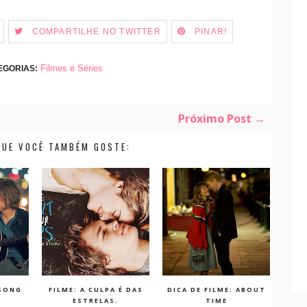
COMPARTILHE NO TWITTER
PINAR!
Filmes e Séries
EGORIAS:
Próximo Post →
QUE VOCÊ TAMBÉM GOSTE:
 SONG
FILME: A CULPA É DAS
DICA DE FILME: ABOUT
ESTRELAS.
TIME