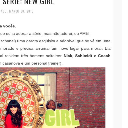
 SÉRIE: NEW GIRL
BADO, MARÇO 30, 2013
a vocês.
ue eu ia adorar a série, mas não adorei, eu AMEI!
eschanel) uma garota esquisita e adorável que se vê em uma
 namorado e precisa arrumar um novo lugar para morar. Ela
l residem três homens solteiros:
Nick, Schimidt e Coach
 casanova e um personal trainer).