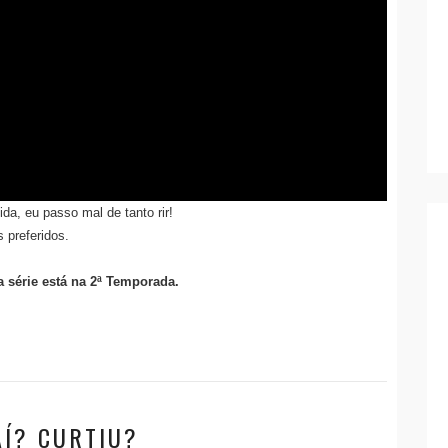
da, eu passo mal de tanto rir!
 preferidos.
a série está na 2ª Temporada.
AÍ? CURTIU?