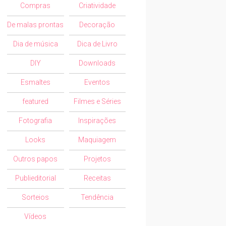
Compras
Criatividade
De malas prontas
Decoração
Dia de música
Dica de Livro
DIY
Downloads
Esmaltes
Eventos
featured
Filmes e Séries
Fotografia
Inspirações
Looks
Maquiagem
Outros papos
Projetos
Publieditorial
Receitas
Sorteios
Tendência
Vídeos