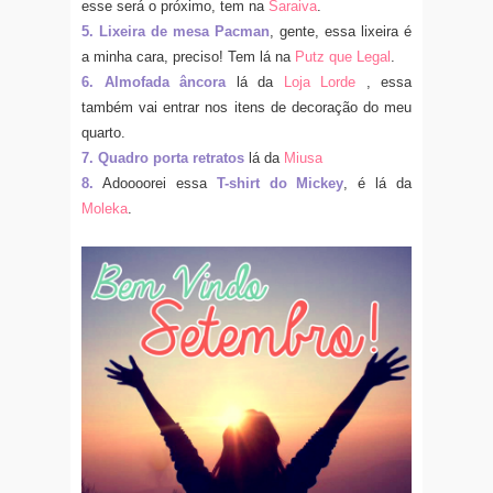
esse será o próximo, tem na
Saraiva
.
5. Lixeira de mesa Pacman
, gente, essa lixeira é
a minha cara, preciso! Tem lá na
Putz que Legal
.
6. Almofada âncora
lá da
Loja Lorde
, essa
também vai entrar nos itens de decoração do meu
quarto.
7. Quadro porta retratos
lá da
Miusa
8.
Adoooorei essa
T-shirt do Mickey
, é lá da
Moleka
.