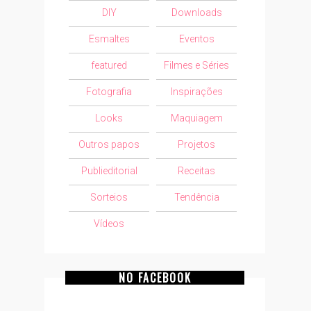
DIY
Downloads
Esmaltes
Eventos
featured
Filmes e Séries
Fotografia
Inspirações
Looks
Maquiagem
Outros papos
Projetos
Publieditorial
Receitas
Sorteios
Tendência
Vídeos
NO FACEBOOK