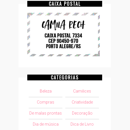
CAIXA POSTAL
CATEGORIAS
Beleza
Camilices
Compras
Criatividade
De malas prontas
Decoração
Dia de música
Dica de Livro