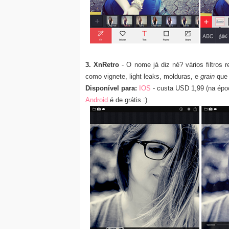
3. XnRetro
- O nome já diz né? vários filtros
como vignete, light leaks, molduras, e
grain
que 
Disponível para:
IOS
- custa USD 1,99 (na époc
Android
é de grátis :)