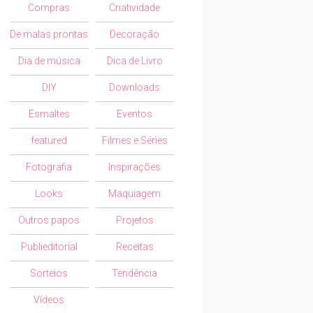
Compras
Criatividade
De malas prontas
Decoração
Dia de música
Dica de Livro
DIY
Downloads
Esmaltes
Eventos
featured
Filmes e Séries
Fotografia
Inspirações
Looks
Maquiagem
Outros papos
Projetos
Publieditorial
Receitas
Sorteios
Tendência
Vídeos