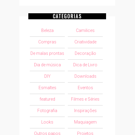
CATEGORIAS
Beleza
Camilices
Compras
Criatividade
De malas prontas
Decoração
Dia de música
Dica de Livro
DIY
Downloads
Esmaltes
Eventos
featured
Filmes e Séries
Fotografia
Inspirações
Looks
Maquiagem
Outros papos
Projetos