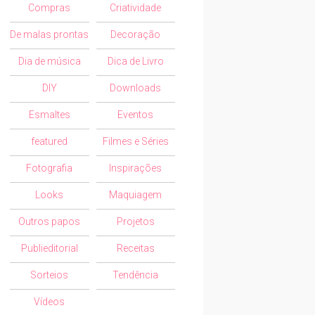
Compras
Criatividade
De malas prontas
Decoração
Dia de música
Dica de Livro
DIY
Downloads
Esmaltes
Eventos
featured
Filmes e Séries
Fotografia
Inspirações
Looks
Maquiagem
Outros papos
Projetos
Publieditorial
Receitas
Sorteios
Tendência
Vídeos