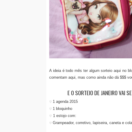
A ideia é todo mês ter algum sorteio aqui no 
comentam aqui, mas como ainda não dá $$$ vou
E O SORTEIO DE JANEIRO VAI S
1 agenda 2015
♡
1 bloquinho
♡
1 estojo com:
♡
Grampeador, corretivo, lapiseira, caneta e cola
♡