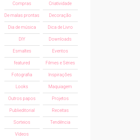
Compras
Criatividade
De malas prontas
Decoração
Dia de música
Dica de Livro
DIY
Downloads
Esmaltes
Eventos
featured
Filmes e Séries
Fotografia
Inspirações
Looks
Maquiagem
Outros papos
Projetos
Publieditorial
Receitas
Sorteios
Tendência
Vídeos