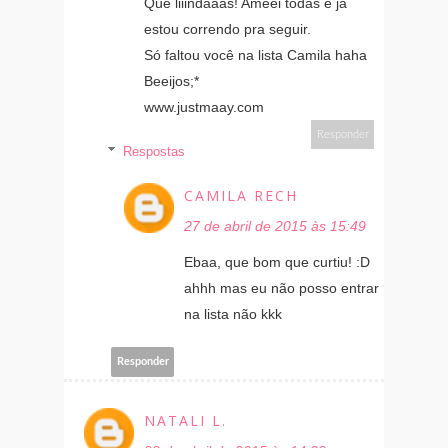
Que liiindaaas! Ameei todas e já
estou correndo pra seguir.
Só faltou você na lista Camila haha
Beeijos;*
www.justmaay.com
Responder
Respostas
CAMILA RECH
27 de abril de 2015 às 15:49
Ebaa, que bom que curtiu! :D
ahhh mas eu não posso entrar
na lista não kkk
Responder
NATALI L.