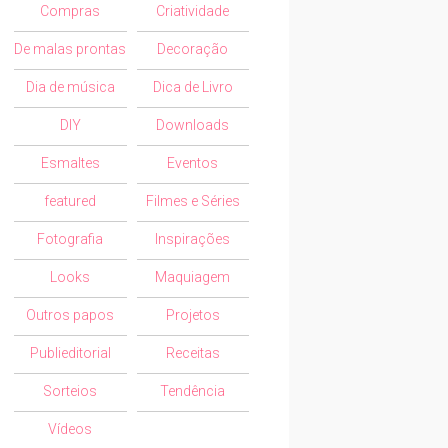
Compras
Criatividade
De malas prontas
Decoração
Dia de música
Dica de Livro
DIY
Downloads
Esmaltes
Eventos
featured
Filmes e Séries
Fotografia
Inspirações
Looks
Maquiagem
Outros papos
Projetos
Publieditorial
Receitas
Sorteios
Tendência
Vídeos